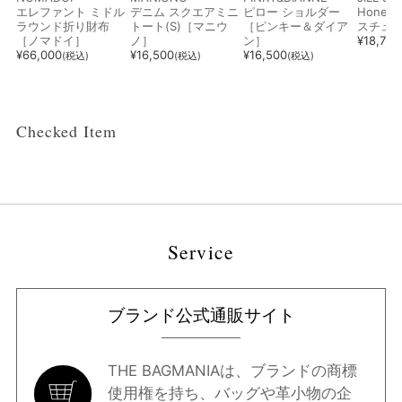
エレファント ミドル
デニム スクエアミニ
ピロー ショルダー
Hone
ラウンド折り財布
トート(S)［マニウ
［ピンキー＆ダイア
スチュ
［ノマドイ］
ノ］
ン］
¥
18,700
¥
66,000
¥
16,500
¥
16,500
(税込)
(税込)
(税込)
Checked Item
Service
ブランド公式通販サイト
THE BAGMANIAは、ブランドの商標
使用権を持ち、バッグや革小物の企