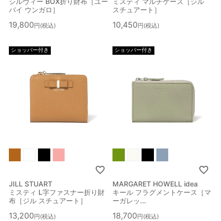
シルヴィー BOX折り財布［ユー
ミスティ マルチケース［ジル
バイ ウンガロ］
スチュアート］
19,800
10,450
税込
税込
ショッパー付き
ショッパー付き
JILL STUART
MARGARET HOWELL idea
ミスティ L字ファスナー折り財
キール フラグメントケース［マ
布［ジル スチュアート］
ーガレッ...
13,200
18,700
税込
税込