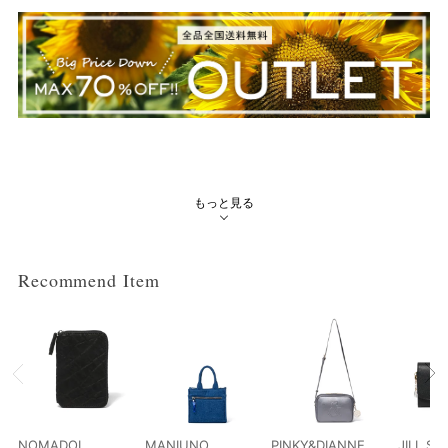
もっと見る
Recommend Item
NOMADOI
MANIUNO
PINKY&DIANNE
JILL S