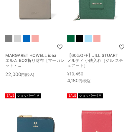
カラー
指定なし
ホワイト系
ブラック系
グレー系
ブラウン系
ベージュ系
ブルー系
レッド系
MARGARET HOWELL idea
【60%OFF】JILL STUART
エルム BOX折り財布［マーガレ
メルティ 小銭入れ［ジル スチ
ット・...
ュアート］
22,000
¥
10,450
税込
オレンジ系
ピンク系
パープル系
グリーン系
4,180
税込
SALE
ショッパー付き
SALE
ショッパー付き
イエロー系
ゴールド系
シルバー系
その他