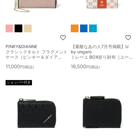
PINKY&DIANNE
【素敵なあの人7月号掲載】U
クラシックキルト フラグメント
by ungaro
ケース［ピンキー＆ダイア...
ミレーユ BOX折り財布［ユー...
11,000
16,500
税込
税込
ショッパー付き