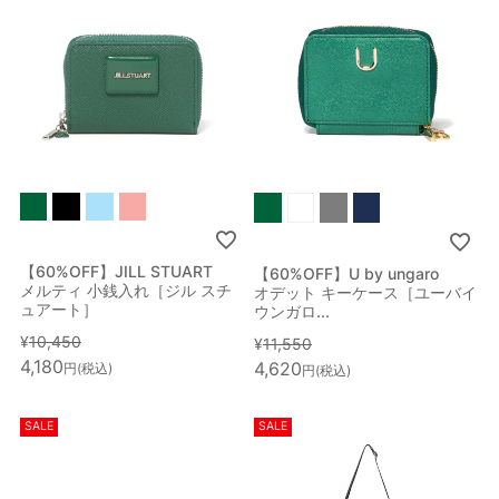
【60%OFF】JILL STUART
【60%OFF】U by ungaro
メルティ 小銭入れ［ジル スチ
オデット キーケース［ユーバイ
ュアート］
ウンガロ...
¥
10,450
¥
11,550
4,180
4,620
税込
税込
SALE
SALE