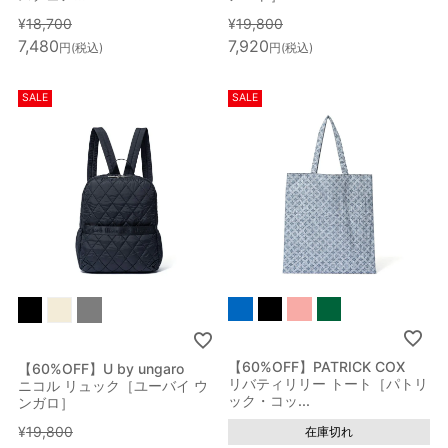
ブランド
¥
18,700
¥
19,800
7,480
7,920
税込
税込
カラー
SALE
SALE
指定なし
ホワイト系
ブラック系
グレー系
ブラウン系
ベージュ系
ブルー系
レッド系
オレンジ系
ピンク系
パープル系
グリーン系
【60%OFF】PATRICK COX
【60%OFF】U by ungaro
イエロー系
ゴールド系
シルバー系
その他
リバティリリー トート［パトリ
ニコル リュック［ユーバイ ウ
ック・コッ...
ンガロ］
¥
19,800
在庫切れ