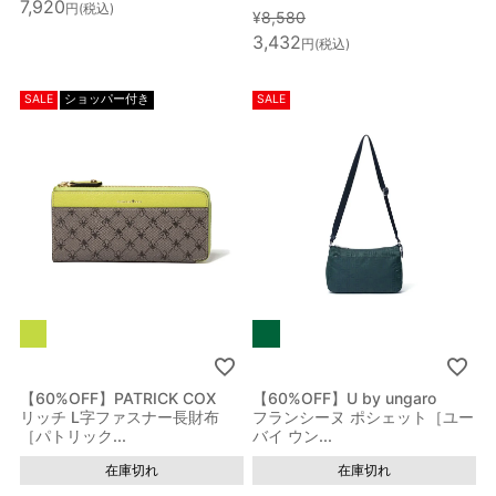
7,920
税込
¥
8,580
3,432
税込
SALE
ショッパー付き
SALE
【60%OFF】PATRICK COX
【60%OFF】U by ungaro
リッチ L字ファスナー長財布
フランシーヌ ポシェット［ユー
［パトリック...
バイ ウン...
在庫切れ
在庫切れ