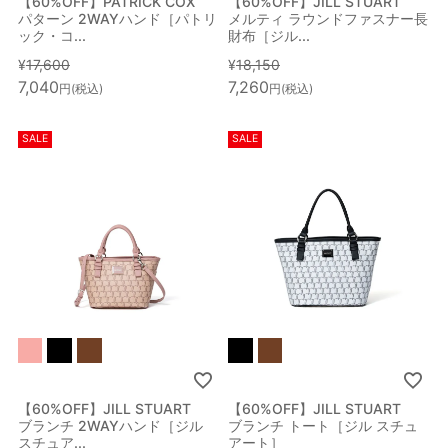
【60%OFF】PATRICK COX
【60%OFF】JILL STUART
パターン 2WAYハンド［パトリ
メルティ ラウンドファスナー長
ック・コ...
財布［ジル...
¥
17,600
¥
18,150
7,040
7,260
税込
税込
SALE
SALE
絞り込み検索
メイン
カテゴリー
サブ
カテゴリー
性別
【60%OFF】JILL STUART
【60%OFF】JILL STUART
ブランチ 2WAYハンド［ジル
ブランチ トート［ジル スチュ
スチュア...
アート］