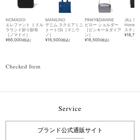
NOMADOI
MANIUNO
PINKY&DIANNE
JILL S
エレファント ミドル
デニム スクエアミニ
ピロー ショルダー
Hone
ラウンド折り財布
トート(S)［マニウ
［ピンキー＆ダイア
スチュ
［ノマドイ］
ノ］
ン］
¥
18,700
¥
66,000
¥
16,500
¥
16,500
(税込)
(税込)
(税込)
Checked Item
Service
ブランド公式通販サイト