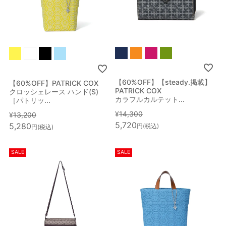
【60%OFF】【steady.掲載】
【60%OFF】PATRICK COX
PATRICK COX
クロッシェレース ハンド(S)
カラフルカルテット...
［パトリッ...
¥
14,300
¥
13,200
5,720
5,280
税込
税込
SALE
SALE