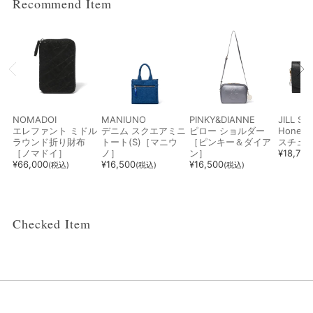
Recommend Item
メイン
カテゴリー
サブ
カテゴリー
NOMADOI
MANIUNO
PINKY&DIANNE
JILL S
エレファント ミドル
デニム スクエアミニ
ピロー ショルダー
Hone
ラウンド折り財布
トート(S)［マニウ
［ピンキー＆ダイア
スチュ
性別
［ノマドイ］
ノ］
ン］
¥
18,700
¥
66,000
¥
16,500
¥
16,500
(税込)
(税込)
(税込)
ブランド
Checked Item
カラー
指定なし
ホワイト系
ブラック系
グレー系