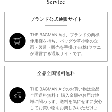
Service
ブラウン系
ベージュ系
ブルー系
レッド系
ブランド公式通販サイト
オレンジ系
ピンク系
パープル系
グリーン系
THE BAGMANIAは、ブランドの商標
使用権を持ち、バッグや革小物の企
画・製造・販売を手掛ける(株)ヤマニ
イエロー系
ゴールド系
シルバー系
その他
が運営する通販サイトです。
全品全国送料無料
THE BAGMANIAでのお買い物は全品
全国送料無料！ 購入金額やお届け地
域に関わらず、送料を気にせずに安心
してお買い物をお楽しみいただけま