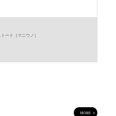
ラウン系
ピンク系
 ミニトート［マニウノ］
ルバー系
MORE