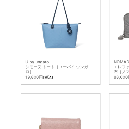
絞り
メイ
U by ungaro
NOMAD
サブ
シモーヌ トート［ユーバイ ウンガ
エレフ
ロ］
布［ノ
19,800
88,000
税込
性別
ブラ
カラ