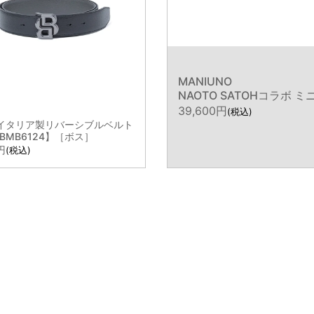
指定なし
ホワイト系
ブラック系
グレー系
ブ
MANIUNO
ベージュ系
ブルー系
レッド系
オレンジ系
NAOTO SATOHコラボ
39,600
税込
on イタリア製リバーシブルベルト
HBMB6124】［ボス］
税込
パープル系
グリーン系
イエロー系
ゴールド系
シ
その他