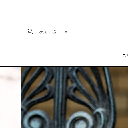
ゲスト 様
C