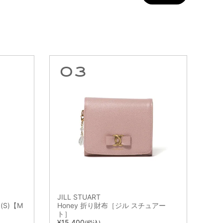
JILL STUART
(S)【M
Honey 折り財布［ジル スチュアー
ト］
¥
15,400
(税込)