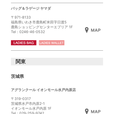
バッグ＆ラゲージ ヤマダ
〒971-8133
絞り込み検索
福島県いわき市鹿島町米田字日渡5
鹿島ショッピングセンターエブリア 1F
Tel：0246-46-0532
メイン
カテゴリー
関東
サブ
カテゴリー
茨城県
性別
アグランクール イオンモール水戸内原店
ブランド
〒319-0317
茨城県水戸市内原2-1
イオンモール水戸内原 1F
カラー
Tel：029-259-9742