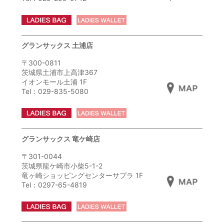
ホワイト系
ブラック系
グレー系
ブラウン系
グランサックス 土浦店
ベージュ系
ブルー系
レッド系
オレンジ系
〒300-0811
茨城県土浦市上高津367
イオンモール土浦 1F
Tel：029-835-5080
ピンク系
パープル系
グリーン系
イエロー系
グランサックス 竜ケ崎店
ゴールド系
シルバー系
その他
〒301-0044
茨城県龍ケ崎市小柴5-1-2
竜ヶ崎ショッピングセンターサプラ 1F
Tel：0297-65-4819