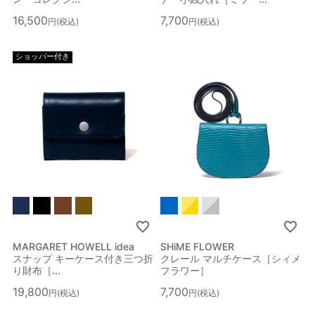
16,500
7,700
税込
税込
ショッパー付き
MARGARET HOWELL idea
SHiME FLOWER
スナップ キーケース付き三つ折
クレール マルチケース［シィメ
り財布［...
フラワー］
絞り込み検索
19,800
7,700
税込
税込