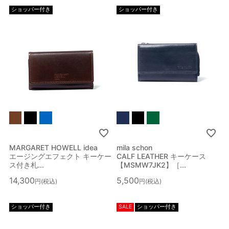
ショッパー付き
ショッパー付き
メイン
カテゴリー
サブ
カテゴリー
性別
ブランド
MARGARET HOWELL idea
mila schon
カラー
エージングエフェクト キーケー
CALF LEATHER キーケース
ス付き札...
【MSMW7JK2】［...
指定なし
ホワイト系
ブラック系
グレー系
14,300
5,500
税込
税込
ショッパー付き
SALE
ショッパー付き
ブラウン系
ベージュ系
ブルー系
レッド系