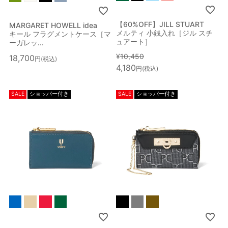
【60%OFF】JILL STUART
MARGARET HOWELL idea
メルティ 小銭入れ［ジル スチ
キール フラグメントケース［マ
ュアート］
ーガレッ...
¥
10,450
18,700
税込
4,180
税込
SALE
ショッパー付き
SALE
ショッパー付き