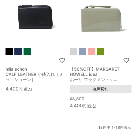
オレンジ系
ピンク系
パープル系
グリーン系
イエロー系
ゴールド系
シルバー系
その他
mila schon
【50%OFF】MARGARET
CALF LEATHER 小銭入れ［ミ
HOWELL idea
ラ・ショーン］
ホーサ フラグメントケ...
4,400
在庫切れ
税込
¥
8,800
4,400
税込
18
件中
1
-
18
件表示