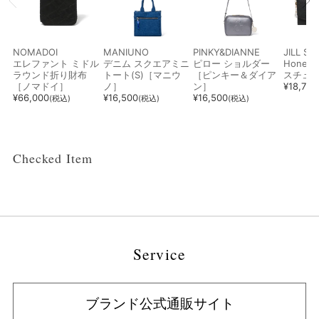
NOMADOI
MANIUNO
PINKY&DIANNE
JILL S
エレファント ミドル
デニム スクエアミニ
ピロー ショルダー
Hone
ラウンド折り財布
トート(S)［マニウ
［ピンキー＆ダイア
スチュ
［ノマドイ］
ノ］
ン］
¥
18,700
¥
66,000
¥
16,500
¥
16,500
(税込)
(税込)
(税込)
Checked Item
Service
ブランド公式通販サイト