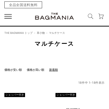
全品全国送料無料
THE BAGMANIA トップ
革小物
マルチケース
マルチケース
価格が安い順
価格が高い順
新着順
18
件中
1
-
18
件表示
ショッパー付き
ショッパー付き