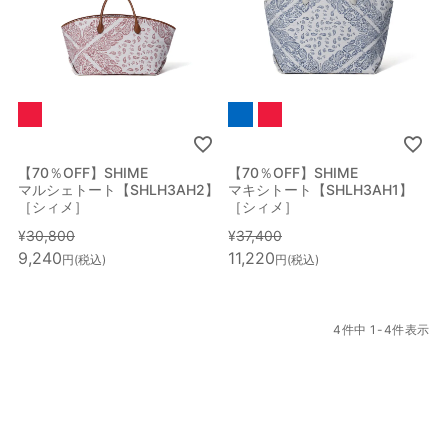
【70％OFF】SHIME
【70％OFF】SHIME
マルシェトート【SHLH3AH2】
マキシトート【SHLH3AH1】
［シィメ］
［シィメ］
¥
30,800
¥
37,400
9,240
11,220
税込
税込
4
件中
1
-
4
件表示