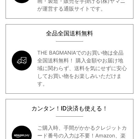
画・製造・販売を手掛ける(株)ヤマニ
オレンジ系
ピンク系
パープル系
グリーン系
が運営する通販サイトです。
全品全国送料無料
イエロー系
ゴールド系
シルバー系
その他
THE BAGMANIAでのお買い物は全品
全国送料無料！ 購入金額やお届け地
域に関わらず、送料を気にせずに安心
してお買い物をお楽しみいただけま
す。
カンタン！ID決済も使える！
ご購入時、手間がかかるクレジットカ
ード番号の入力は不要！Amazon、楽