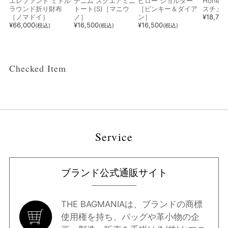
エレファント ミドル
デニム スクエアミニ
ピロー ショルダー
Hone
カテゴリー
ラウンド折り財布
トート(S)［マニウ
［ピンキー＆ダイア
スチュ
［ノマドイ］
ノ］
ン］
¥
18,700
¥
66,000
¥
16,500
¥
16,500
(税込)
(税込)
(税込)
サブ
カテゴリー
性別
Checked Item
ブランド
カラー
Service
指定なし
ホワイト系
ブラック系
グレー系
ブランド公式通販サイト
ブラウン系
ベージュ系
ブルー系
レッド系
THE BAGMANIAは、ブランドの商標
使用権を持ち、バッグや革小物の企