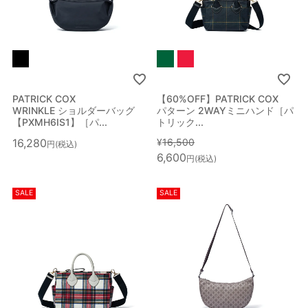
PATRICK COX
【60%OFF】PATRICK COX
WRINKLE ショルダーバッグ
パターン 2WAYミニハンド［パ
【PXMH6IS1】［パ...
トリック...
16,280
¥
16,500
税込
6,600
税込
絞り込み検索
SALE
SALE
メイン
カテゴリー
サブ