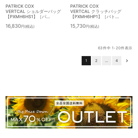
PATRICK COX
PATRICK COX
VERTCAL ショルダーバッグ
VERTCAL クラッチバッグ
【PXMH6HS1】［パ...
【PXMH6HP1】［パト...
16,830
15,730
税込
税込
63
件中
1
-
20
件表示
1
2
…
4