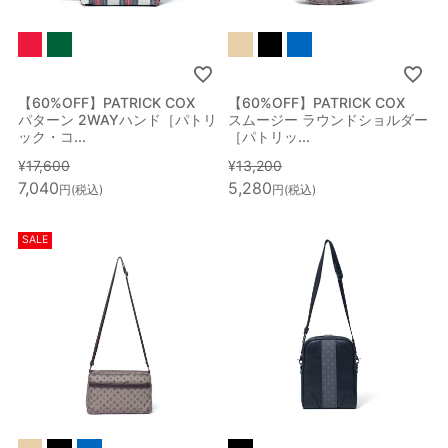
カテゴリー
性別
【60%OFF】PATRICK COX
【60%OFF】PATRICK COX
ブランド
パターン 2WAYハンド［パトリ
スムージー ラウンドショルダー
ック・コ...
［パトリッ...
¥
17,600
¥
13,200
カラー
7,040
5,280
税込
税込
指定なし
ホワイト系
ブラック系
グレー系
SALE
ブラウン系
ベージュ系
ブルー系
レッド系
オレンジ系
ピンク系
パープル系
グリーン系