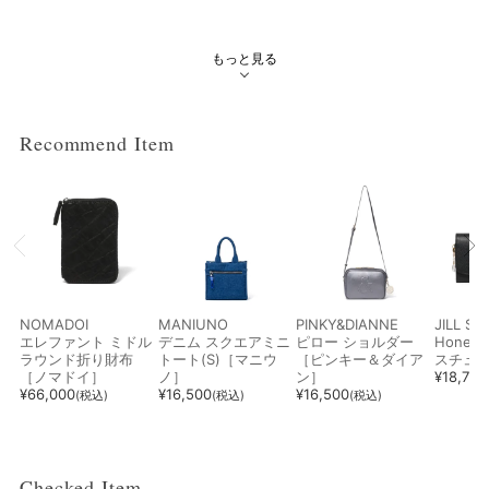
もっと見る
Recommend Item
NOMADOI
MANIUNO
PINKY&DIANNE
JILL S
エレファント ミドル
デニム スクエアミニ
ピロー ショルダー
Hone
ラウンド折り財布
トート(S)［マニウ
［ピンキー＆ダイア
スチュ
［ノマドイ］
ノ］
ン］
¥
18,700
¥
66,000
¥
16,500
¥
16,500
(税込)
(税込)
(税込)
Checked Item