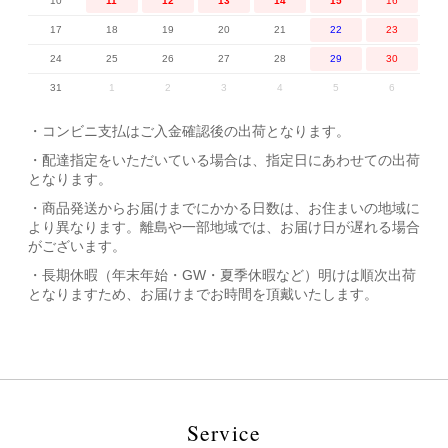
10
11
12
13
14
15
16
17
18
19
20
21
22
23
ブランド
24
25
26
27
28
29
30
31
1
2
3
4
5
6
カラー
・コンビニ支払はご入金確認後の出荷となります。
指定なし
ホワイト系
ブラック系
グレー系
・配達指定をいただいている場合は、指定日にあわせての出荷
となります。
・商品発送からお届けまでにかかる日数は、お住まいの地域に
より異なります。離島や一部地域では、お届け日が遅れる場合
ブラウン系
ベージュ系
ブルー系
レッド系
がございます。
・長期休暇（年末年始・GW・夏季休暇など）明けは順次出荷
となりますため、お届けまでお時間を頂戴いたします。
オレンジ系
ピンク系
パープル系
グリーン系
イエロー系
ゴールド系
シルバー系
その他
Service