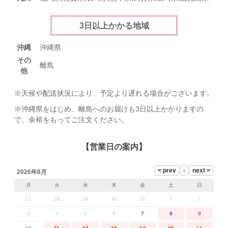
3日以上かかる地域
沖縄
沖縄県
その
離島
他
※天候や配送状況により、予定より遅れる場合がございます。
絞り込み検索
※沖縄県をはじめ、離島へのお届けも3日以上かかりますの
で、余裕をもってご注文ください。
【営業日の案内】
メイン
カテゴリー
2026年8月
サブ
月
火
水
木
金
土
日
カテゴリー
27
28
29
30
31
1
2
3
4
5
6
7
8
9
性別