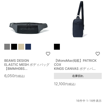
指定なし
ホワイト系
ブラック系
グレー系
ブラウン系
ベージュ系
ブルー系
レッド系
オレンジ系
ピンク系
パープル系
グリーン系
BEAMS DESIGN
【MonoMax掲載】PATRICK
ELASTIC MESH ボディバッグ
COX
【BMMH0BS...
KINGS CANVAS ボディバ...
イエロー系
ゴールド系
シルバー系
その他
6,050
在庫切れ
税込
12,100
税込
16
件中
1
-
16
件表示