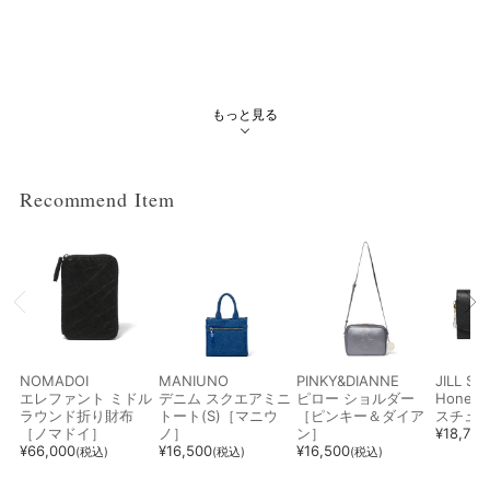
もっと見る
Recommend Item
NOMADOI
MANIUNO
PINKY&DIANNE
JILL S
エレファント ミドル
デニム スクエアミニ
ピロー ショルダー
Hone
ラウンド折り財布
トート(S)［マニウ
［ピンキー＆ダイア
スチュ
［ノマドイ］
ノ］
ン］
¥
18,700
¥
66,000
¥
16,500
¥
16,500
(税込)
(税込)
(税込)