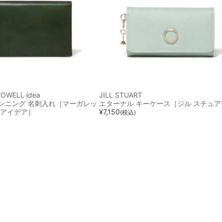
指定なし
ホワイト系
ブラック系
グレー系
ブ
ベージュ系
ブルー系
レッド系
オレンジ系
OWELL idea
JILL STUART
ンニング 名刺入れ［マーガレッ
エターナル キーケース［ジル スチュ
パープル系
グリーン系
イエロー系
ゴールド系
シ
 アイデア］
¥
7,150
(税込)
その他