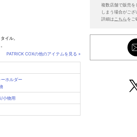
複数店舗で販売を
しまう場合がござ
詳細は
こちら
をご
スタイル。
ド。
PATRICK COXの他のアイテムを見る »
キーホルダー
小物
布/小物用