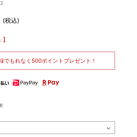
2
税込
呈
録で
もれなく500ポイントプレゼント！
択