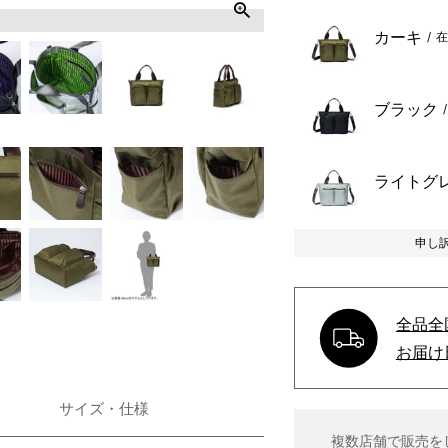
)
カーキ
在
ブラック
ライトグ
申し
全品全
お届け
サイズ・仕様
複数店舗で販売を