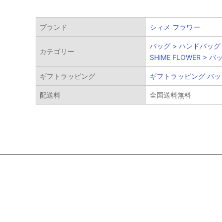
絞り
ブランド
シィメ フラワー
バッグ > ハンドバッグ
カテゴリー
SHiME FLOWER > バ
ギフトラッピング
ギフトラッピング バッグ
メイ
配送料
全国送料無料
サブ
性別
ブラ
カラ