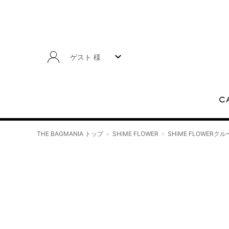
ゲスト 様
C
THE BAGMANIA トップ
SHiME FLOWER
SHiME FLOWER