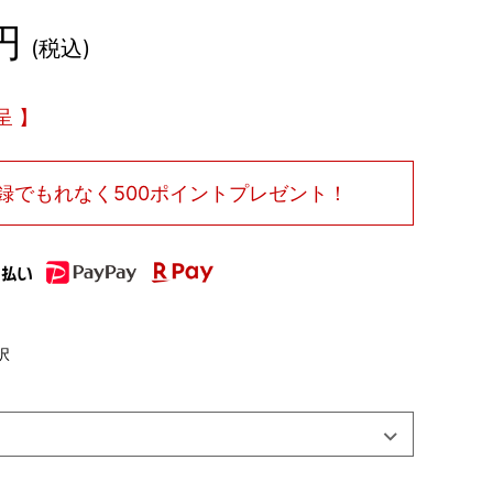
税込
呈
録で
もれなく500ポイントプレゼント！
択