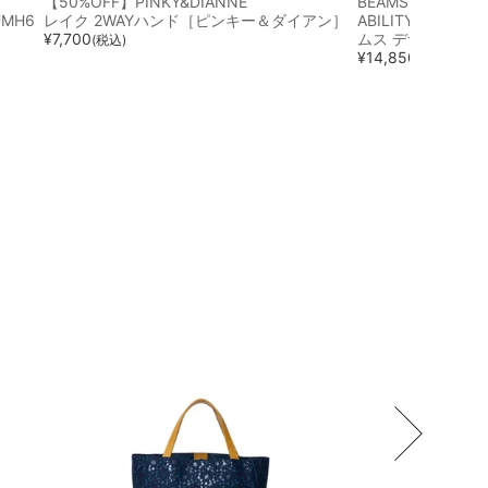
【50%OFF】PINKY&DIANNE
BEAMS DESIGN
MH6
レイク 2WAYハンド［ピンキー＆ダイアン］
ABILITY トート
¥
7,700
ムス デザイン］
(税込)
¥
14,850
(税込)