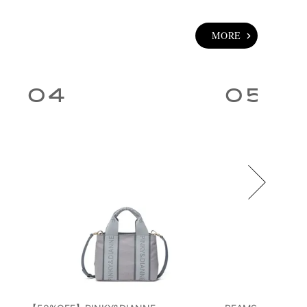
ラウン系
MORE
ピンク系
4
5
ルバー系