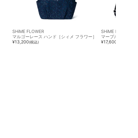
SHiME FLOWER
SHiME FLOWER
マルゴーレース ハンド［シィメ フラワー］
マーブル 2WAY
¥
13,200
¥
17,600
(税込)
(税込)