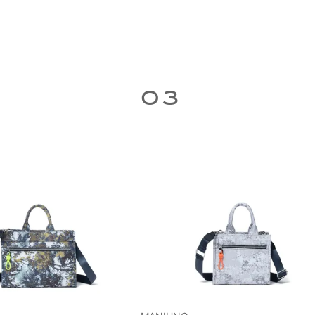
指定なし
ホワイト系
ブラック系
グレー系
ブ
ベージュ系
ブルー系
レッド系
オレンジ系
3
パープル系
グリーン系
イエロー系
ゴールド系
シ
その他