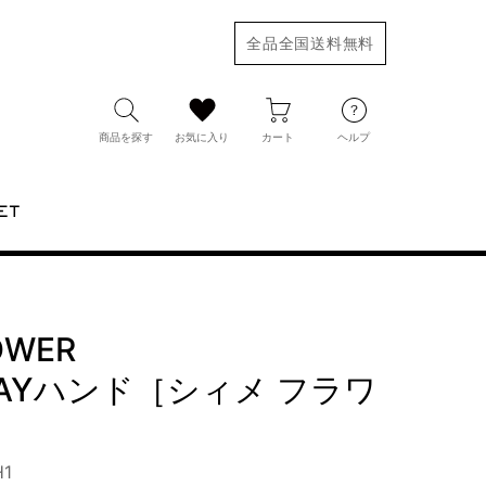
全品全国送料無料
商品を探す
お気に入り
カート
ヘルプ
ET
OWER
WAYハンド［シィメ フラワ
1