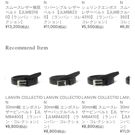
N
N
N
N
スムースレザー無双
リバーシブル レザー
シュリンクエンボス
スムー
ベルト【JLMB316
ベルト【JLMB823
レザーベルト【JLMB
クルベル
0】[ランバン・コレ
0】［ランバン・コレ
4310】［ランバン・
350】
ブラウン系
ベージュ系
ブルー系
レッド系
クション]
クション］
コレクション］
コレク
¥
13,200
¥
11,000
¥
5,500
¥
6,600
(税込)
(税込)
(税込)
オレンジ系
ピンク系
パープル系
グリーン系
Recommend Item
イエロー系
ゴールド系
シルバー系
その他
LANVIN COLLECTIO
LANVIN COLLECTIO
LANVIN COLLECTIO
LANVIN
N
N
N
N
30mm幅 エンボスレ
30mm幅 エンボスレ
30mm幅 スムースレ
30mm
ザーピンベルト【JL
ザーバックルベルト
ザーピンベルト【JL
ザーバ
MB4400】［ランバ
【JLMB4420】［ラ
MB4410】［ランバ
【JLMB
ン・コレクション］
ンバン・コレクショ
ン・コレクション］
ンバン
¥
8,800
ン］
¥
8,800
ン］
(税込)
(税込)
¥
8,800
¥
11,000
(税込)