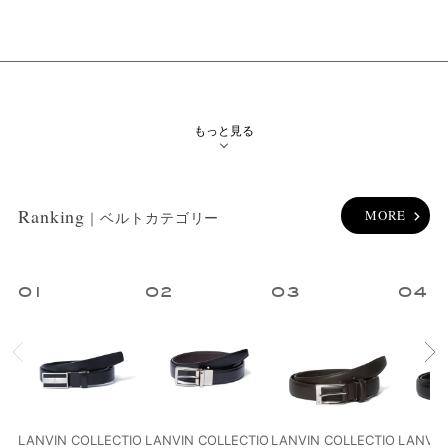
絞り込み検索
メイン
カテゴリー
もっと見る
サブ
カテゴリー
Ranking
MORE
｜ベルトカテゴリー
性別
1
2
3
4
ブランド
カラー
指定なし
ホワイト系
ブラック系
グレー系
LANVIN COLLECTIO
LANVIN COLLECTIO
LANVIN COLLECTIO
LANVIN