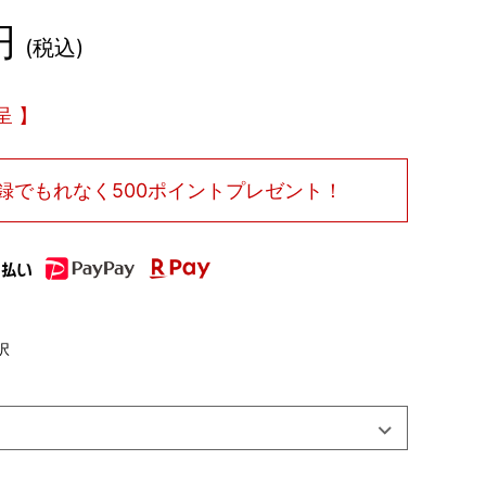
税込
呈
録で
もれなく500ポイントプレゼント！
択