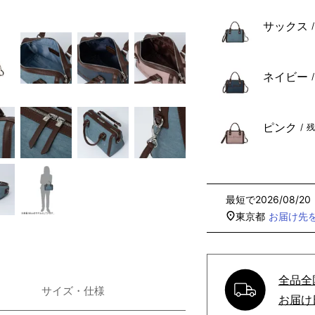
)
サックス
ネイビー
ク
ピンク
残
2026/08/2
東京都
お届け先
全品全
サイズ・仕様
お届け