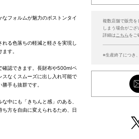
かなフォルムが魅力のボストンタイ
複数店舗で販売を
しまう場合がござ
詳細は
こちら
をご
される色落ちの軽減と軽さを実現し
けます。
※生産終了につき
確認できます。長財布や500mlペ
レスなくスムーズに出し入れ可能で
い勝手も抜群です。
ルな中にも「きちんと感」のある、
持ち方を自由に変えられるため、日