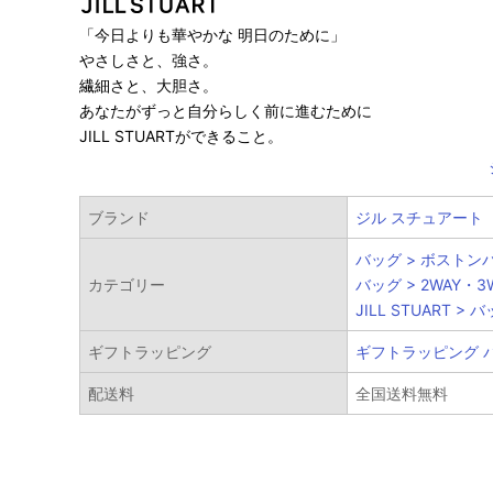
「今日よりも華やかな 明日のために」
絞り
やさしさと、強さ。
繊細さと、大胆さ。
あなたがずっと自分らしく前に進むために
JILL STUARTができること。
メイ
ブランド
ジル スチュアート
サブ
バッグ > ボストン
カテゴリー
バッグ > 2WAY・3
JILL STUART > 
性別
ギフトラッピング
ギフトラッピング バ
ブラ
配送料
全国送料無料
カラ