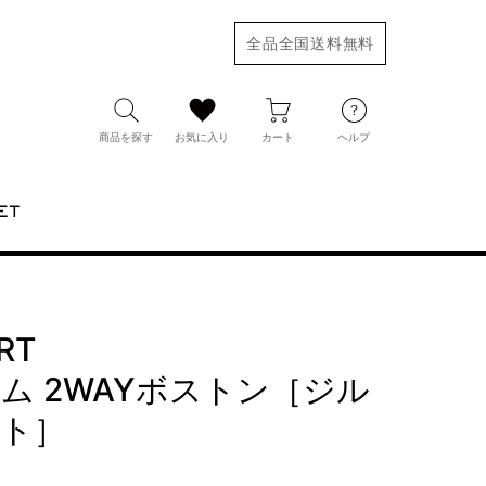
全品全国送料無料
商品を探す
お気に入り
カート
ヘルプ
ET
RT
ム 2WAYボストン［ジル
ト］