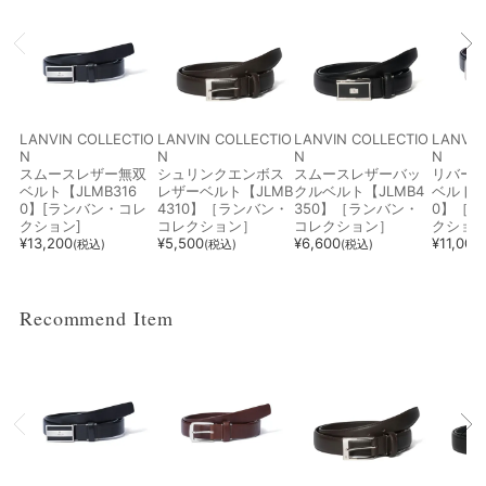
指定なし
ホワイト系
ブラック系
グレー系
ブラウン系
ベージュ系
ブルー系
レッド系
LANVIN COLLECTIO
LANVIN COLLECTIO
LANVIN COLLECTIO
LANVIN
N
N
N
N
スムースレザー無双
シュリンクエンボス
スムースレザーバッ
リバーシ
ベルト【JLMB316
レザーベルト【JLMB
クルベルト【JLMB4
ベルト【
0】[ランバン・コレ
4310】［ランバン・
350】［ランバン・
0】［
オレンジ系
ピンク系
パープル系
グリーン系
クション]
コレクション］
コレクション］
クショ
¥
13,200
¥
5,500
¥
6,600
¥
11,000
(税込)
(税込)
(税込)
イエロー系
ゴールド系
シルバー系
その他
Recommend Item