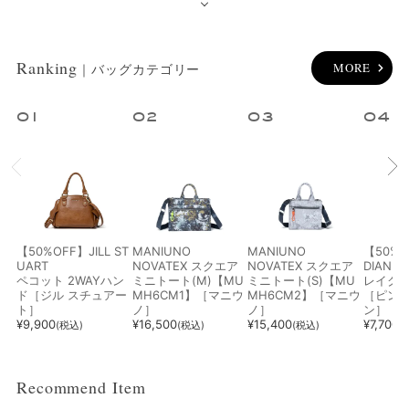
オレンジ系
ピンク系
パープル系
グリーン系
Ranking
MORE
｜バッグカテゴリー
イエロー系
ゴールド系
シルバー系
その他
1
2
3
4
【50%OFF】JILL ST
MANIUNO
MANIUNO
【50%O
UART
NOVATEX スクエア
NOVATEX スクエア
DIANNE
ペコット 2WAYハン
ミニトート(M)【MU
ミニトート(S)【MU
レイク 
ド［ジル スチュアー
MH6CM1】［マニウ
MH6CM2】［マニウ
［ピン
ト］
ノ］
ノ］
ン］
¥
9,900
¥
16,500
¥
15,400
¥
7,700
(税込)
(税込)
(税込)
(
Recommend Item