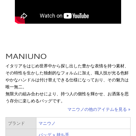
イタリアをはじめ世界中から探し出した豊かな表情を持つ素材、
その特性を生かした独創的なフォルムに加え、職人技が光る色鮮
やかなハンドルは付け替えできる仕様になっており、その魅力は
唯一無二。
無限大の組み合わせにより、持つ人の個性を輝かせ、お洒落を思
絞り込み検索
う存分に楽しめるバッグです。
マニウノの他のアイテムを見る »
ブランド
マニウノ
メイン
カテゴリー
バッグ > 持ち手