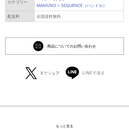
カテゴリー
MANIUNO > SEQUENCE（ハンドル）
サブ
カテゴリー
配送料
全国送料無料
性別
商品についてのお問い合わせ
ブランド
カラー
指定なし
ホワイト系
ブラック系
グレー系
ブラウン系
ベージュ系
ブルー系
レッド系
もっと見る