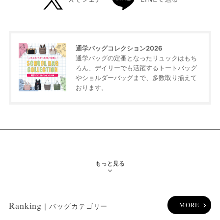
絞り込み検索
通学バッグコレクション2026
通学バッグの定番となったリュックはもち
ろん、デイリーでも活躍するトートバッグ
やショルダーバッグまで、多数取り揃えて
メイン
おります。
カテゴリー
サブ
カテゴリー
性別
もっと見る
ブランド
Ranking
MORE
｜バッグカテゴリー
カラー