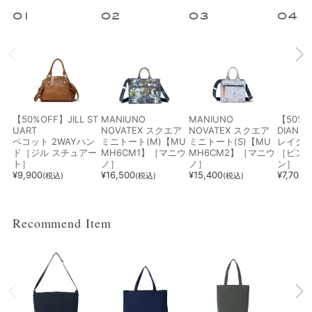
1
2
3
4
指定なし
ホワイト系
ブラック系
グレー系
ブラウン系
ベージュ系
ブルー系
レッド系
【50%OFF】JILL ST
MANIUNO
MANIUNO
【50%O
UART
NOVATEX スクエア
NOVATEX スクエア
DIANNE
オレンジ系
ピンク系
パープル系
グリーン系
ペコット 2WAYハン
ミニトート(M)【MU
ミニトート(S)【MU
レイク 
ド［ジル スチュアー
MH6CM1】［マニウ
MH6CM2】［マニウ
［ピン
ト］
ノ］
ノ］
ン］
¥
9,900
¥
16,500
¥
15,400
¥
7,700
(税込)
(税込)
(税込)
(
イエロー系
ゴールド系
シルバー系
その他
Recommend Item