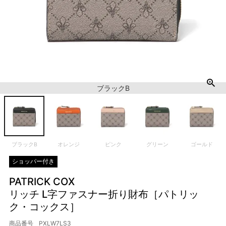
ブラックB
ブラックB
オレンジ
ピンク
グリーン
ゴールド
ショッパー付き
PATRICK COX
リッチ L字ファスナー折り財布［パトリッ
ク・コックス］
商品番号
PXLW7LS3