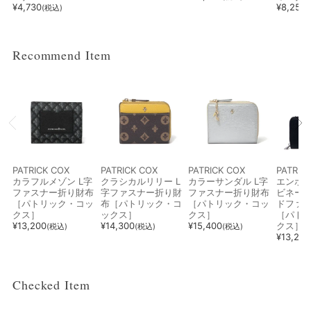
¥
4,730
¥
8,250
(税込)
Recommend Item
PATRICK COX
PATRICK COX
PATRICK COX
PATRIC
カラフルメゾン L字
クラシカルリリー L
カラーサンダル L字
エンボ
ファスナー折り財布
字ファスナー折り財
ファスナー折り財布
ビネーシ
［パトリック・コッ
布［パトリック・コ
［パトリック・コッ
ドファ
クス］
ックス］
クス］
［パト
¥
13,200
¥
14,300
¥
15,400
クス］
(税込)
(税込)
(税込)
¥
13,200
Checked Item