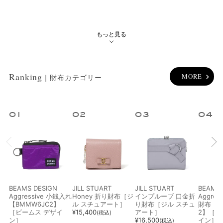
ブランド
もっと見る
カラー
指定なし
ホワイト系
ブラック系
グレー系
Ranking
MORE
｜財布カテゴリー
ブラウン系
ベージュ系
ブルー系
レッド系
1
2
3
4
オレンジ系
ピンク系
パープル系
グリーン系
BEAMS DESIGN
JILL STUART
JILL STUART
BEAMS 
イエロー系
ゴールド系
シルバー系
その他
Aggressive 小銭入れ
Honey 折り財布［ジ
インプルーブ 口金折
Aggre
【BMMW6JC2】
ル スチュアート］
り財布［ジル スチュ
財布【B
［ビームス デザイ
¥
15,400
アート］
2】［ビ
(税込)
ン］
¥
16,500
イン］
(税込)