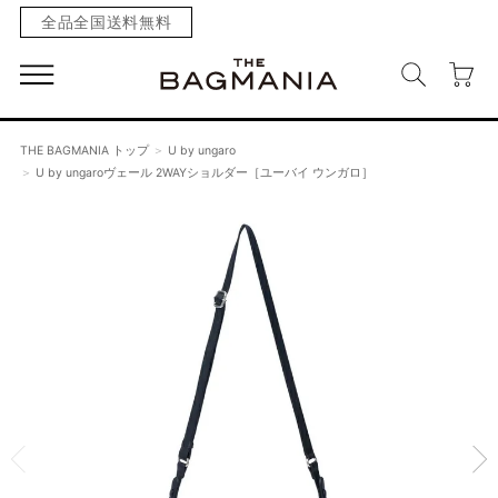
全品全国送料無料
THE BAGMANIA トップ
U by ungaro
U by ungaroヴェール 2WAYショルダー［ユーバイ ウンガロ］