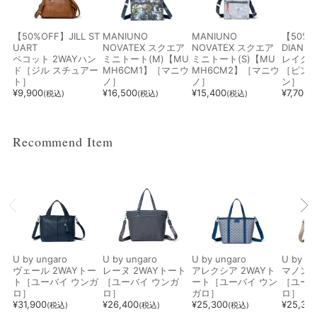
ブラウン系
ベージュ系
ブルー系
レッド系
【50%OFF】JILL ST
MANIUNO
MANIUNO
【50%O
UART
NOVATEX スクエア
NOVATEX スクエア
DIANNE
ペコット 2WAYハン
ミニトート(M)【MU
ミニトート(S)【MU
レイク 
ド［ジル スチュアー
MH6CM1】［マニウ
MH6CM2】［マニウ
［ピン
ト］
ノ］
ノ］
ン］
オレンジ系
ピンク系
パープル系
グリーン系
¥
9,900
¥
16,500
¥
15,400
¥
7,700
(税込)
(税込)
(税込)
(
Recommend Item
イエロー系
ゴールド系
シルバー系
その他
U by ungaro
U by ungaro
U by ungaro
U by un
ヴェール 2WAYトー
レーヌ 2WAYトート
アレクシア 2WAYト
マノン 
ト［ユーバイ ウンガ
［ユーバイ ウンガ
ート［ユーバイ ウン
［ユーバ
ロ］
ロ］
ガロ］
ロ］
¥
31,900
¥
26,400
¥
25,300
¥
25,30
(税込)
(税込)
(税込)