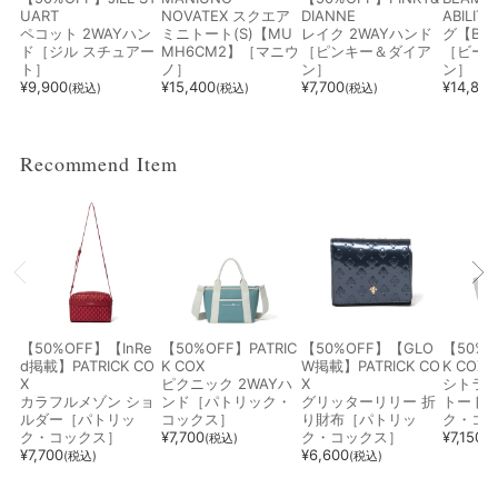
UART
NOVATEX スクエア
DIANNE
ABILI
ペコット 2WAYハン
ミニトート(S)【MU
レイク 2WAYハンド
グ【BM
ド［ジル スチュアー
MH6CM2】［マニウ
［ピンキー＆ダイア
［ビーム
ト］
ノ］
ン］
ン］
¥
9,900
¥
15,400
¥
7,700
¥
14,850
(税込)
(税込)
(税込)
Recommend Item
【50%OFF】【InRe
【50%OFF】PATRIC
【50%OFF】【GLO
【50%O
d掲載】PATRICK CO
K COX
W掲載】PATRICK CO
K COX
X
ピクニック 2WAYハ
X
シトラ
カラフルメゾン ショ
ンド［パトリック・
グリッターリリー 折
トート
ルダー［パトリッ
コックス］
り財布［パトリッ
ク・コ
ク・コックス］
¥
7,700
ク・コックス］
¥
7,150
(税込)
(
¥
7,700
¥
6,600
(税込)
(税込)