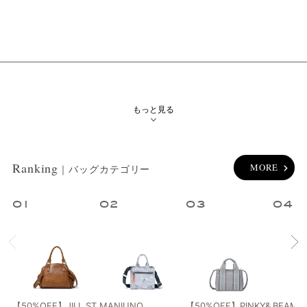
性別
ブランド
カラー
もっと見る
指定なし
ホワイト系
ブラック系
グレー系
Ranking
MORE
｜バッグカテゴリー
ブラウン系
ベージュ系
ブルー系
レッド系
1
2
3
4
オレンジ系
ピンク系
パープル系
グリーン系
イエロー系
ゴールド系
シルバー系
その他
【50%OFF】JILL ST
MANIUNO
【50%OFF】PINKY&
BEAMS 